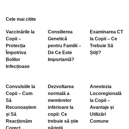
Cele mai citite
Vaccinările la
Consilierea
Examinarea CT
Copii –
Genetică
la Copii – Ce
Protecția
pentru Familii –
Trebuie Să
Împotriva
De Ce Este
Știți?
Bolilor
Importantă?
Infecțioase
Convulsiile la
Dezvoltarea
Anestezia
Copii – Cum
normală a
Locoregională
Să
membrelor
la Copii –
Recunoaștem
inferioare la
Avantaje și
și Să
copii: Ce
Utilizări
Reacționăm
trebuie să știe
Comune
Corect
părinții