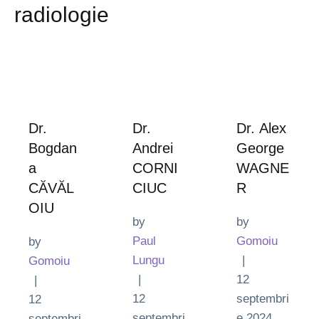
radiologie
Dr.
Dr.
Dr. Alex
Bogdan
Andrei
George
a
CORNI
WAGNE
CĂVĂL
CIUC
R
OIU
by 
by 
Paul 
Gomoiu
by 
Lungu
|
Gomoiu
|
12 
|
12 
septembri
12 
septembri
e 2024
septembri