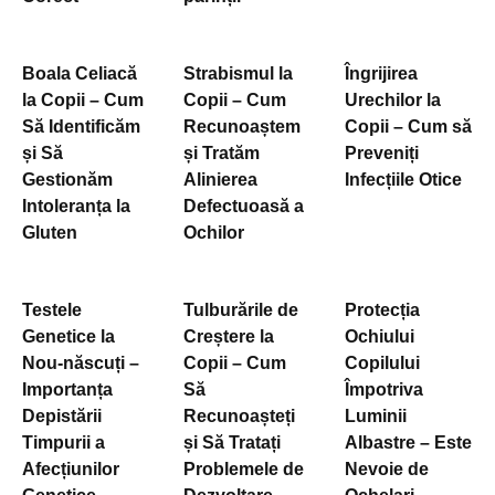
Boala Celiacă
Strabismul la
Îngrijirea
la Copii – Cum
Copii – Cum
Urechilor la
Să Identificăm
Recunoaștem
Copii – Cum să
și Să
și Tratăm
Preveniți
Gestionăm
Alinierea
Infecțiile Otice
Intoleranța la
Defectuoasă a
Gluten
Ochilor
Testele
Tulburările de
Protecția
Genetice la
Creștere la
Ochiului
Nou-născuți –
Copii – Cum
Copilului
Importanța
Să
Împotriva
Depistării
Recunoașteți
Luminii
Timpurii a
și Să Tratați
Albastre – Este
Afecțiunilor
Problemele de
Nevoie de