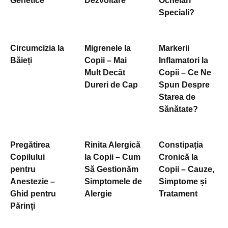
Genetice
Dezvoltare
Ochelari
Speciali?
Circumcizia la
Migrenele la
Markerii
Băieți
Copii – Mai
Inflamatori la
Mult Decât
Copii – Ce Ne
Dureri de Cap
Spun Despre
Starea de
Sănătate?
Pregătirea
Rinita Alergică
Constipația
Copilului
la Copii – Cum
Cronică la
pentru
Să Gestionăm
Copii – Cauze,
Anestezie –
Simptomele de
Simptome și
Ghid pentru
Alergie
Tratament
Părinți