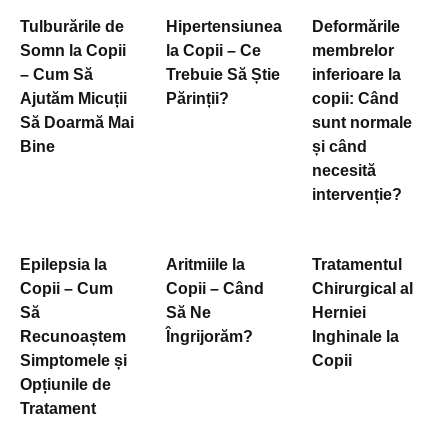
Tulburările de
Hipertensiunea
Deformările
Somn la Copii
la Copii – Ce
membrelor
– Cum Să
Trebuie Să Știe
inferioare la
Ajutăm Micuții
Părinții?
copii: Când
Să Doarmă Mai
sunt normale
Bine
și când
necesită
intervenție?
Epilepsia la
Aritmiile la
Tratamentul
Copii – Cum
Copii – Când
Chirurgical al
Să
Să Ne
Herniei
Recunoaștem
Îngrijorăm?
Inghinale la
Simptomele și
Copii
Opțiunile de
Tratament