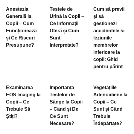
Anestezia
Testele de
Cum să previi
Generală la
Urină la Copii –
și să
Copii – Cum
Ce Informații
gestionezi
Funcționează
Oferă și Cum
accidentele și
și Ce Riscuri
Sunt
leziunile
Presupune?
Interpretate?
membrelor
inferioare la
copii: Ghid
pentru părinț
Examinarea
Importanța
Vegetațiile
EOS Imaging la
Testelor de
Adenoidiene la
Copii – Ce
Sânge la Copii
Copii – Ce
Trebuie Să
– Când și De
Sunt și Când
Știți?
Ce Sunt
Trebuie
Necesare?
Îndepărtate?