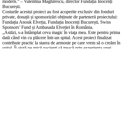
modern.” – Valentina Maghirescu, director Fundația Inocenți
București.
Costurile acestui proiect au fost acoperite exclusiv din fonduri
private, donații și sponsorizări obținute de partenerii proiectului:
Fundația Anouk Elveția, Fundația Inocenți București, Swiss
Sponsors’ Fund și Ambasada Elveției în România.
„Astăzi, s-a întâmplat ceva magic în viaţa mea. Este pentru prima
dată când vin cu plăcere într-un spital. Acest proiect finalizat
contribuie practic la starea de armonie pe care vrem să o creăm în
spital. Îi ajută pe micii pacienți să treacă prin experiența unei
internări în cel mai plăcut mod posibil.” – E.S. Massimo Baggi,
ambasadorul Elveţiei în România.
Precedent
Baby Boom Show 2023
Următor
Ziua Mondială a Siguranței Pacientului
Cele mai citite
Gustos și sănătos în farfuria din spital – filmul documentar
Baby Boom Show 2023