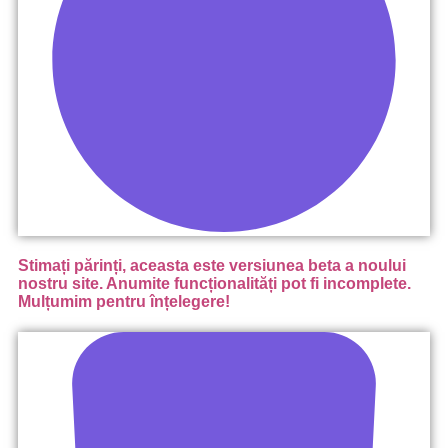
Stimați părinți, aceasta este versiunea beta a noului
nostru site. Anumite funcționalități pot fi incomplete.
Mulțumim pentru înțelegere!