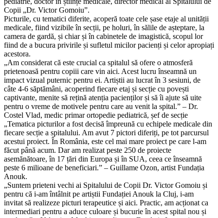
pediatrie, doctor în științe medicale, director medical al Spitalului de
Copii „Dr. Victor Gomoiu”.
Picturile, cu tematici diferite, acoperă toate cele șase etaje al unității
medicale, fiind vizibile în secții, pe holuri, în sălile de așteptare, la
camera de gardă, și chiar și în cabinetele de imagistică, scopul lor
fiind de a bucura privirile și sufletul micilor pacienți și celor apropiați
acestora.
„Am considerat că este crucial ca spitalul să ofere o atmosferă
prietenoasă pentru copiii care vin aici. Acest lucru înseamnă un
impact vizual puternic pentru ei. Artiștii au lucrat în 3 sesiuni, de
câte 4-6 săptămâni, acoperind fiecare etaj și secție cu povești
captivante, menite să rețină atenția pacienților și să îi ajute să uite
pentru o vreme de motivele pentru care au venit la spital.” – Dr.
Costel Vlad, medic primar ortopedie pediatrică, șef de secție
„Tematica picturilor a fost decisă împreună cu echipele medicale din
fiecare secție a spitalului. Am avut 7 pictori diferiți, pe tot parcursul
acestui proiect. În România, este cel mai mare proiect pe care l-am
făcut până acum. Dar am realizat peste 250 de proiecte
asemănătoare, în 17 țări din Europa și în SUA, ceea ce înseamnă
peste 6 milioane de beneficiari.” – Guillame Ozon, artist Fundația
Anouk.
„Suntem prieteni vechi ai Spitalului de Copii Dr. Victor Gomoiu și
pentru că i-am întâlnit pe artiștii Fundației Anouk la Cluj, i-am
invitat să realizeze picturi terapeutice și aici. Practic, am acționat ca
intermediari pentru a aduce culoare și bucurie în acest spital nou și