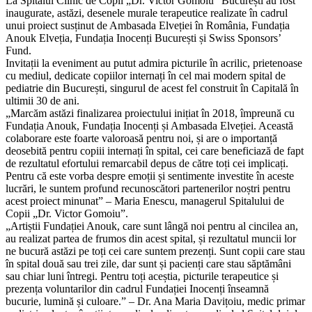
La Spitalul Clinic de Copii „Dr. Victor Gomoiu” București au fost
inaugurate, astăzi, desenele murale terapeutice realizate în cadrul
unui proiect susținut de Ambasada Elveției în România, Fundația
Anouk Elveția, Fundația Inocenți București și Swiss Sponsors’
Fund.
Invitații la eveniment au putut admira picturile în acrilic, prietenoase
cu mediul, dedicate copiilor internați în cel mai modern spital de
pediatrie din București, singurul de acest fel construit în Capitală în
ultimii 30 de ani.
„Marcăm astăzi finalizarea proiectului inițiat în 2018, împreună cu
Fundația Anouk, Fundația Inocenți și Ambasada Elveției. Această
colaborare este foarte valoroasă pentru noi, și are o importanță
deosebită pentru copiii internați în spital, cei care beneficiază de fapt
de rezultatul efortului remarcabil depus de către toți cei implicați.
Pentru că este vorba despre emoții și sentimente investite în aceste
lucrări, le suntem profund recunoscători partenerilor noștri pentru
acest proiect minunat” – Maria Enescu, managerul Spitalului de
Copii „Dr. Victor Gomoiu”.
„Artiștii Fundației Anouk, care sunt lângă noi pentru al cincilea an,
au realizat partea de frumos din acest spital, și rezultatul muncii lor
ne bucură astăzi pe toți cei care suntem prezenți. Sunt copii care stau
în spital două sau trei zile, dar sunt și pacienți care stau săptămâni
sau chiar luni întregi. Pentru toți aceștia, picturile terapeutice și
prezența voluntarilor din cadrul Fundației Inocenți înseamnă
bucurie, lumină și culoare.” – Dr. Ana Maria Davițoiu, medic primar