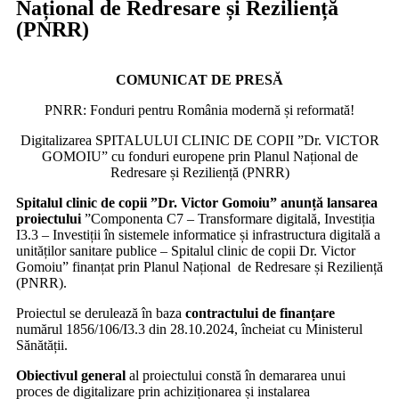
Național de Redresare și Reziliență
(PNRR)
COMUNICAT DE PRESĂ
PNRR: Fonduri pentru România modernă și reformată!
Digitalizarea SPITALULUI CLINIC DE COPII ”Dr. VICTOR
GOMOIU” cu fonduri europene prin Planul Național de
Redresare și Reziliență (PNRR)
Spitalul clinic de copii ”Dr. Victor Gomoiu” anunță lansarea
proiectului
”Componenta C7 – Transformare digitală, Investiția
I3.3 – Investiții în sistemele informatice și infrastructura digitală a
unităților sanitare publice – Spitalul clinic de copii Dr. Victor
Gomoiu” finanțat prin Planul Național de Redresare și Reziliență
(PNRR).
Proiectul se derulează în baza
contractului de finanțare
numărul 1856/106/I3.3 din 28.10.2024, încheiat cu Ministerul
Sănătății.
Obiectivul general
al proiectului constă în demararea unui
proces de digitalizare prin achiziționarea și instalarea