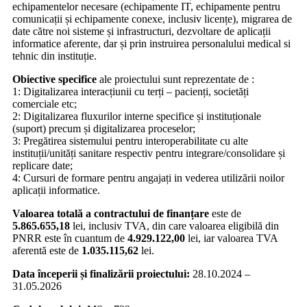
echipamentelor necesare (echipamente IT, echipamente pentru
comunicații și echipamente conexe, inclusiv licențe), migrarea de
date către noi sisteme și infrastructuri, dezvoltare de aplicații
informatice aferente, dar și prin instruirea personalului medical si
tehnic din instituție.
Obiective specifice
ale proiectului sunt reprezentate de :
1: Digitalizarea interacțiunii cu terți – pacienți, societăți
comerciale etc;
2: Digitalizarea fluxurilor interne specifice și instituționale
(suport) precum și digitalizarea proceselor;
3: Pregătirea sistemului pentru interoperabilitate cu alte
instituții/unități sanitare respectiv pentru integrare/consolidare și
replicare date;
4: Cursuri de formare pentru angajați in vederea utilizării noilor
aplicații informatice.
Valoarea totală a contractului de finanțare
este de
5.865.655,18
lei, inclusiv TVA, din care valoarea eligibilă din
PNRR este în cuantum de
4.929.122,00
lei, iar valoarea TVA
aferentă este de
1.035.115,62
lei.
Data începerii și finalizării proiectului:
28.10.2024 –
31.05.2026