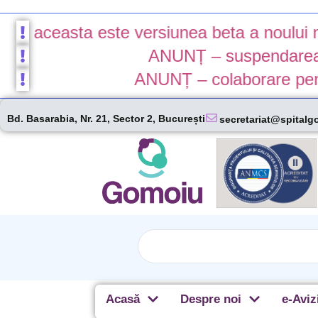
easta este versiunea beta a noului nostru si
ANUNȚ – suspendarea liniei d
ANUNȚ – colaborare pentru lini
Bd. Basarabia, Nr. 21, Sector 2, București
secretariat@spitalg
Acasă
Despre noi
e-Aviz