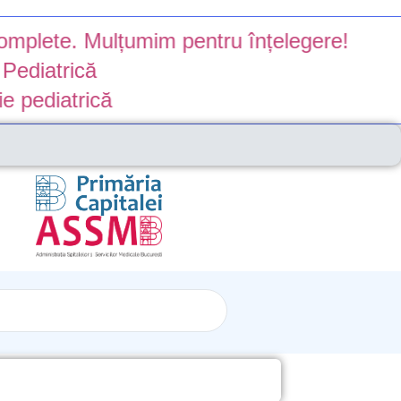
e. Mulțumim pentru înțelegere!
rică
atrică