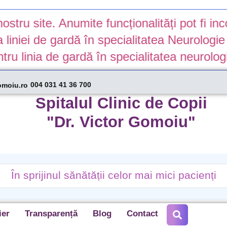
te. Anumite funcționalități pot fi incomplet
e gardă în specialitatea Neurologie Pediat
a de gardă în specialitatea neurologie pedi
004 031 41 36 700
omoiu.ro
Spitalul Clinic de Copii
"Dr. Victor Gomoiu"
În sprijinul sănătății celor mai mici pacienți
ier
Transparență
Blog
Contact