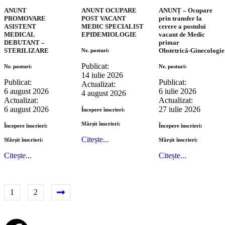
ANUNT
ANUNT OCUPARE
ANUNȚ – Ocupare
PROMOVARE
POST VACANT
prin transfer la
ASISTENT
MEDIC SPECIALIST
cerere a postului
MEDICAL
EPIDEMIOLOGIE
vacant de Medic
DEBUTANT –
primar
STERILIZARE
Obstetrică‑Ginecologie
Nr. posturi:
Publicat: 
Nr. posturi:
Nr. posturi:
14 iulie 2026
Publicat: 
Publicat: 
Actualizat:   
6 august 2026
6 iulie 2026
4 august 2026
Actualizat:   
Actualizat:   
6 august 2026
27 iulie 2026
Începere înscrieri:
Sfârșit înscrieri:
Începere înscrieri:
Începere înscrieri:
Citește...
Sfârșit înscrieri:
Sfârșit înscrieri:
Citește...
Citește...
1
2