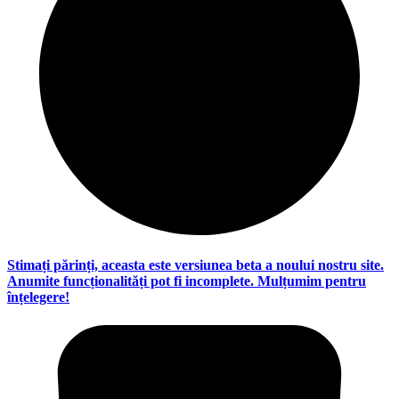
Stimați părinți, aceasta este versiunea beta a noului nostru site.
Anumite funcționalități pot fi incomplete. Mulțumim pentru
înțelegere!