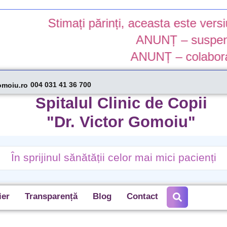
Stimați părinți, aceasta este versiun
ANUNȚ – suspendare
ANUNȚ – colaborare 
004 031 41 36 700
omoiu.ro
Spitalul Clinic de Copii
"Dr. Victor Gomoiu"
În sprijinul sănătății celor mai mici pacienți
ier
Transparență
Blog
Contact