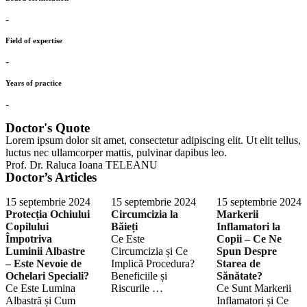
-
Field of expertise
-
Years of practice
-
Doctor's Quote
Lorem ipsum dolor sit amet, consectetur adipiscing elit. Ut elit tellus,
luctus nec ullamcorper mattis, pulvinar dapibus leo.
Prof. Dr. Raluca Ioana TELEANU
Doctor’s Articles
15 septembrie 2024
15 septembrie 2024
15 septembrie 2024
Protecția Ochiului
Circumcizia la
Markerii
Copilului
Băieți
Inflamatori la
Împotriva
Ce Este
Copii – Ce Ne
Luminii Albastre
Circumcizia și Ce
Spun Despre
– Este Nevoie de
Implică Procedura?
Starea de
Ochelari Speciali?
Beneficiile și
Sănătate?
Ce Este Lumina
Riscurile …
Ce Sunt Markerii
Albastră și Cum
Inflamatori și Ce