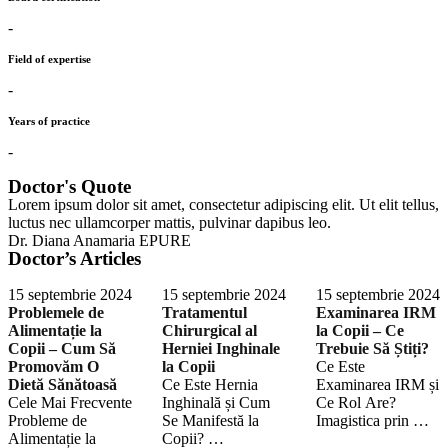
-
Field of expertise
-
Years of practice
-
Doctor's Quote
Lorem ipsum dolor sit amet, consectetur adipiscing elit. Ut elit tellus,
luctus nec ullamcorper mattis, pulvinar dapibus leo.
Dr. Diana Anamaria EPURE
Doctor’s Articles
15 septembrie 2024
15 septembrie 2024
15 septembrie 2024
Problemele de
Tratamentul
Examinarea IRM
Alimentație la
Chirurgical al
la Copii – Ce
Copii – Cum Să
Herniei Inghinale
Trebuie Să Știți?
Promovăm O
la Copii
Ce Este
Dietă Sănătoasă
Ce Este Hernia
Examinarea IRM și
Cele Mai Frecvente
Inghinală și Cum
Ce Rol Are?
Probleme de
Se Manifestă la
Imagistica prin …
Alimentație la
Copii? …