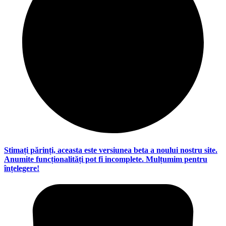
Stimați părinți, aceasta este versiunea beta a noului nostru site.
Anumite funcționalități pot fi incomplete. Mulțumim pentru
înțelegere!