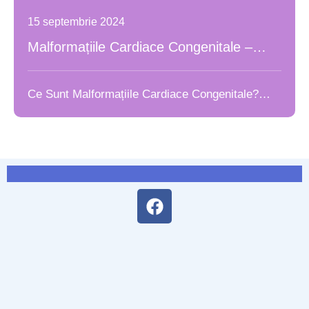
15 septembrie 2024
Malformațiile Cardiace Congenitale –
Diagnostic și Îngrijire pentru Copii
Ce Sunt Malformațiile Cardiace Congenitale?
Diagnosticul Precoce - Cum Să …