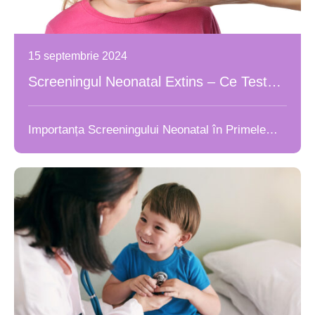
15 septembrie 2024
Screeningul Neonatal Extins – Ce Teste
Sunt Esențiale?
Importanța Screeningului Neonatal în Primele
Zile de Viață Ce Afecțiuni …