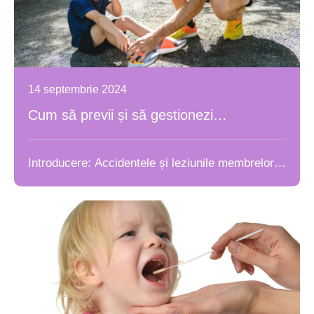
14 septembrie 2024
Cum să previi și să gestionezi
accidentele și leziunile membrelor
inferioare la copii: Ghid pentru părinț
Introducere: Accidentele și leziunile membrelor
inferioare sunt o parte inevitabilă …