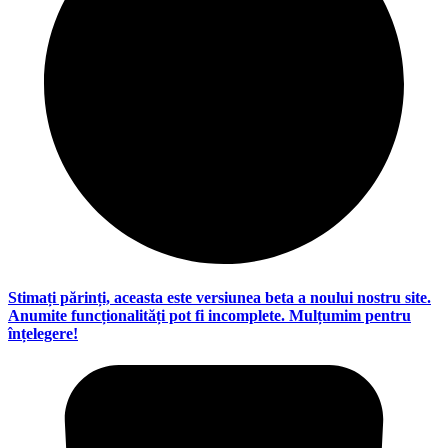
Stimați părinți, aceasta este versiunea beta a noului nostru site.
Anumite funcționalități pot fi incomplete. Mulțumim pentru
înțelegere!