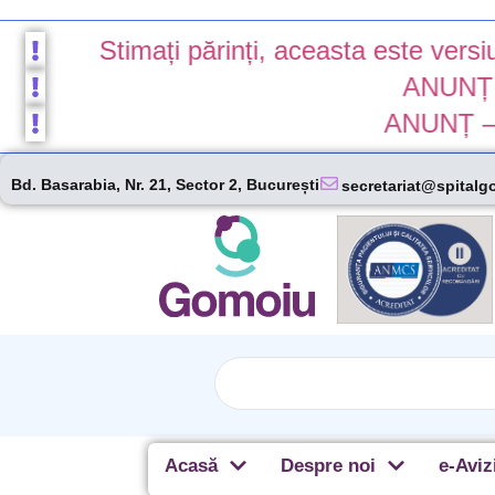
Stimați părinți, aceasta este versiunea be
ANUNȚ – susp
ANUNȚ – colabo
Bd. Basarabia, Nr. 21, Sector 2, București
secretariat@spitalg
Acasă
Despre noi
e-Aviz