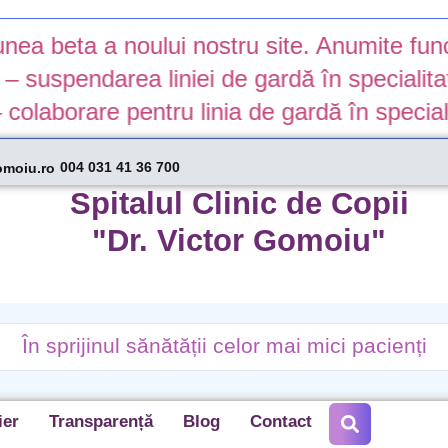
ta a noului nostru site. Anumite funcționali
endarea liniei de gardă în specialitatea N
rare pentru linia de gardă în specialitatea
004 031 41 36 700
omoiu.ro
Spitalul Clinic de Copii
"Dr. Victor Gomoiu"
În sprijinul sănătății celor mai mici pacienți
ier
Transparență
Blog
Contact