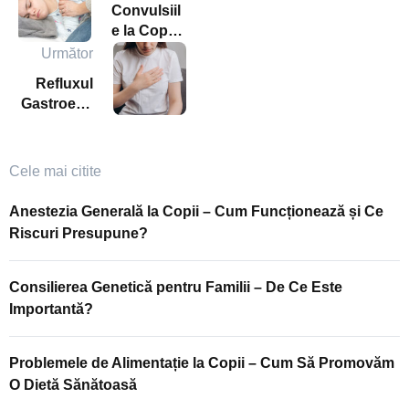
Convulsiil
e la Copii
– Cum Să
Următor
Recunoaș
Refluxul
tem și Să
Gastroeso
Reacționă
fagian la
m Corect
Copii – Ce
Ar Trebui
Cele mai citite
Să Știe
Părinții?
Anestezia Generală la Copii – Cum Funcționează și Ce
Riscuri Presupune?
Consilierea Genetică pentru Familii – De Ce Este
Importantă?
Problemele de Alimentație la Copii – Cum Să Promovăm
O Dietă Sănătoasă