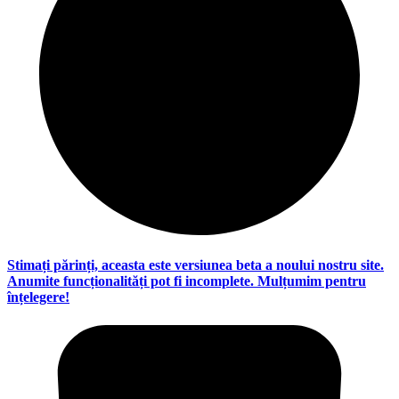
Stimați părinți, aceasta este versiunea beta a noului nostru site.
Anumite funcționalități pot fi incomplete. Mulțumim pentru
înțelegere!