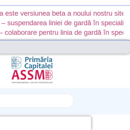
iunea beta a noului nostru site. Anumite fun
rea liniei de gardă în specialitatea Neuro
e pentru linia de gardă în specialitatea ne