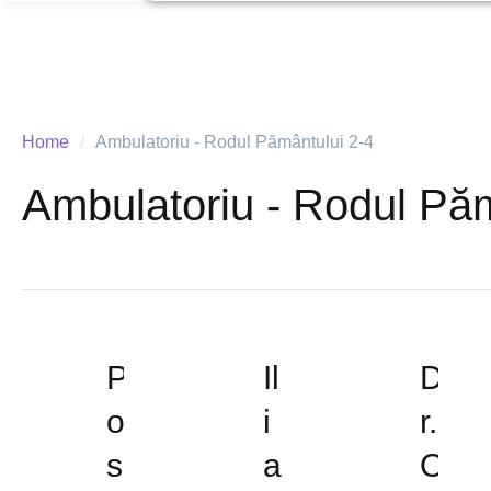
Home
/
Ambulatoriu - Rodul Pământului 2-4
Ambulatoriu - Rodul Păm
P
Il
D
o
i
r.
s
a
O