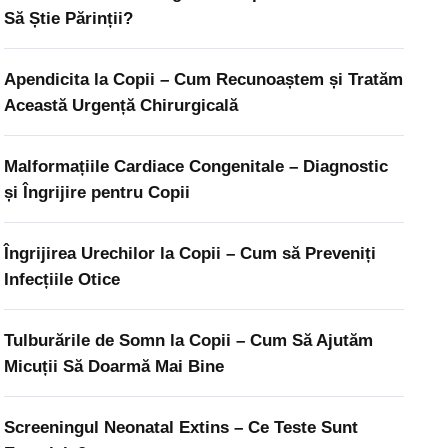
Să Știe Părinții?
Apendicita la Copii – Cum Recunoaștem și Tratăm
Această Urgență Chirurgicală
Malformațiile Cardiace Congenitale – Diagnostic
și Îngrijire pentru Copii
Îngrijirea Urechilor la Copii – Cum să Preveniți
Infecțiile Otice
Tulburările de Somn la Copii – Cum Să Ajutăm
Micuții Să Doarmă Mai Bine
Screeningul Neonatal Extins – Ce Teste Sunt