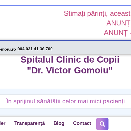
Stimați părinți, aceasta este vers
ANUNȚ – suspenda
ANUNȚ – colaborar
004 031 41 36 700
omoiu.ro
Spitalul Clinic de Copii
"Dr. Victor Gomoiu"
În sprijinul sănătății celor mai mici pacienți
ier
Transparență
Blog
Contact