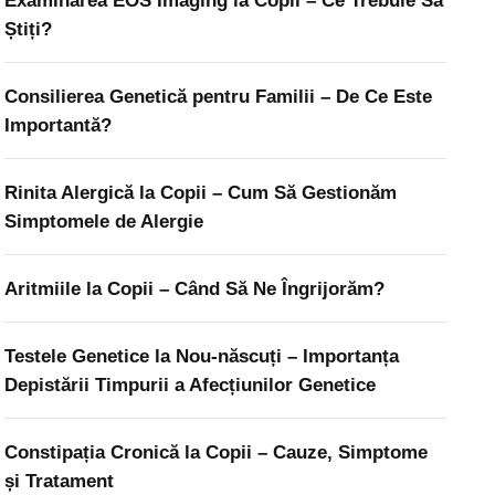
Examinarea EOS Imaging la Copii – Ce Trebuie Să
Știți?
Consilierea Genetică pentru Familii – De Ce Este
Importantă?
Rinita Alergică la Copii – Cum Să Gestionăm
Simptomele de Alergie
Aritmiile la Copii – Când Să Ne Îngrijorăm?
Testele Genetice la Nou-născuți – Importanța
Depistării Timpurii a Afecțiunilor Genetice
Constipația Cronică la Copii – Cauze, Simptome
și Tratament