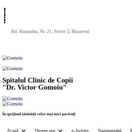
Bd. Basarabia, Nr. 21, Sector 2, București
Spitalul Clinic de Copii
"Dr. Victor Gomoiu"
În sprijinul sănătății celor mai mici pacienți
Acasă
Despre noi
e-Avizier
Transparență