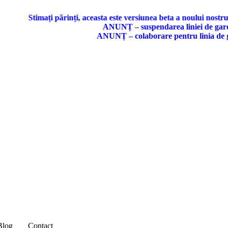
Stimați părinți, aceasta este versiunea beta a noului nostru site.
ANUNȚ – suspendarea liniei de gardă în s
ANUNȚ – colaborare pentru linia de gardă î
Blog
Contact