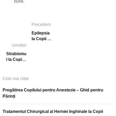
bune.
Precedent
Epilepsia
la Copii –
Cum Să
Următor
Recunoaș
Strabismu
tem
l la Copii –
Simptomel
Cum
e și
Recunoaș
Opțiunile
tem și
Cele mai citite
de
Tratăm
Tratament
Alinierea
Pregătirea Copilului pentru Anestezie – Ghid pentru
Defectuoa
Părinți
să a
Ochilor
Tratamentul Chirurgical al Herniei Inghinale la Copii