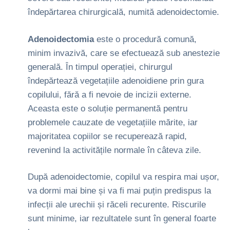
îndepărtarea chirurgicală, numită adenoidectomie.
Adenoidectomia
este o procedură comună,
minim invazivă, care se efectuează sub anestezie
generală. În timpul operației, chirurgul
îndepărtează vegetațiile adenoidiene prin gura
copilului, fără a fi nevoie de incizii externe.
Aceasta este o soluție permanentă pentru
problemele cauzate de vegetațiile mărite, iar
majoritatea copiilor se recuperează rapid,
revenind la activitățile normale în câteva zile.
După adenoidectomie, copilul va respira mai ușor,
va dormi mai bine și va fi mai puțin predispus la
infecții ale urechii și răceli recurente. Riscurile
sunt minime, iar rezultatele sunt în general foarte