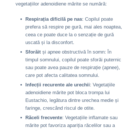
vegetațiilor adenoidiene mărite se numără:
Respirația dificilă pe nas
: Copilul poate
prefera să respire pe gură, mai ales noaptea,
ceea ce poate duce la o senzație de gură
uscată și la disconfort.
Sforăit
și apnee obstructivă în somn: În
timpul somnului, copilul poate sforăi puternic
sau poate avea pauze de respirație (apnee),
care pot afecta calitatea somnului.
Infecții recurente ale urechii
: Vegetațiile
adenoidiene mărite pot bloca trompa lui
Eustachio, legătura dintre urechea medie și
faringe, crescând riscul de otite.
Răceli frecvente
: Vegetațiile inflamate sau
mărite pot favoriza apariția răcelilor sau a