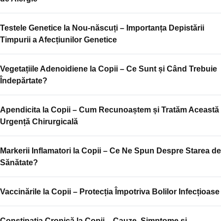
Testele Genetice la Nou-născuți – Importanța Depistării
Timpurii a Afecțiunilor Genetice
Vegetațiile Adenoidiene la Copii – Ce Sunt și Când Trebuie
Îndepărtate?
Apendicita la Copii – Cum Recunoaștem și Tratăm Această
Urgență Chirurgicală
Markerii Inflamatori la Copii – Ce Ne Spun Despre Starea de
Sănătate?
Vaccinările la Copii – Protecția Împotriva Bolilor Infecțioase
Constipația Cronică la Copii – Cauze, Simptome și