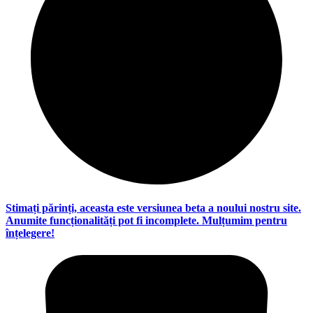
Stimați părinți, aceasta este versiunea beta a noului nostru site.
Anumite funcționalități pot fi incomplete. Mulțumim pentru
înțelegere!