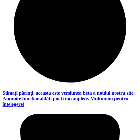
Stimați părinți, aceasta este versiunea beta a noului nostru site.
Anumite funcționalități pot fi incomplete. Mulțumim pentru
înțelegere!