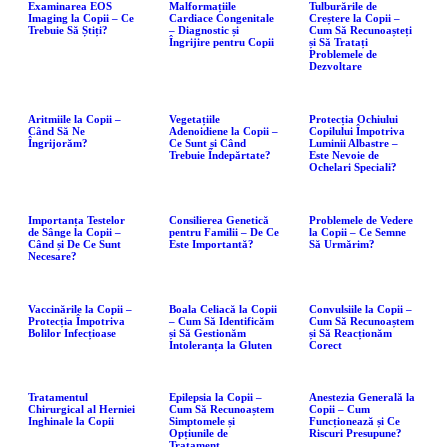
Examinarea EOS
Malformațiile
Tulburările de
Imaging la Copii – Ce
Cardiace Congenitale
Creștere la Copii –
Trebuie Să Știți?
– Diagnostic și
Cum Să Recunoașteți
Îngrijire pentru Copii
și Să Tratați
Problemele de
Dezvoltare
Aritmiile la Copii –
Vegetațiile
Protecția Ochiului
Când Să Ne
Adenoidiene la Copii –
Copilului Împotriva
Îngrijorăm?
Ce Sunt și Când
Luminii Albastre –
Trebuie Îndepărtate?
Este Nevoie de
Ochelari Speciali?
Importanța Testelor
Consilierea Genetică
Problemele de Vedere
de Sânge la Copii –
pentru Familii – De Ce
la Copii – Ce Semne
Când și De Ce Sunt
Este Importantă?
Să Urmărim?
Necesare?
Vaccinările la Copii –
Boala Celiacă la Copii
Convulsiile la Copii –
Protecția Împotriva
– Cum Să Identificăm
Cum Să Recunoaștem
Bolilor Infecțioase
și Să Gestionăm
și Să Reacționăm
Intoleranța la Gluten
Corect
Tratamentul
Epilepsia la Copii –
Anestezia Generală la
Chirurgical al Herniei
Cum Să Recunoaștem
Copii – Cum
Inghinale la Copii
Simptomele și
Funcționează și Ce
Opțiunile de
Riscuri Presupune?
Tratament