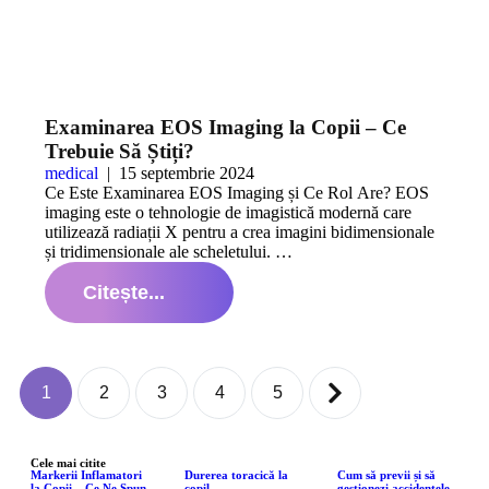
Examinarea EOS Imaging la Copii – Ce
Trebuie Să Știți?
medical
|
15 septembrie 2024
Ce Este Examinarea EOS Imaging și Ce Rol Are? EOS
imaging este o tehnologie de imagistică modernă care
utilizează radiații X pentru a crea imagini bidimensionale
și tridimensionale ale scheletului. …
Citește...
1
2
3
4
5
Cele mai citite
Markerii Inflamatori
Durerea toracică la
Cum să previi și să
la Copii – Ce Ne Spun
copil
gestionezi accidentele