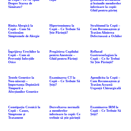
Despre Starea de
și leziunile membrelor
Sănătate?
inferioare la copii:
Ghid pentru părinț
Rinita Alergică la
Hipertensiunea la
Strabismul la Copii –
Copii – Cum Să
Copii – Ce Trebuie Să
Cum Recunoaștem și
Gestionăm
Știe Părinții?
Tratăm Alinierea
Simptomele de Alergie
Defectuoasă a Ochilor
Îngrijirea Urechilor la
Pregătirea Copilului
Refluxul
Copii – Cum să
pentru Anestezie –
Gastroesofagian la
Preveniți Infecțiile
Ghid pentru Părinți
Copii – Ce Ar Trebui
Otice
Să Știe Părinții?
Testele Genetice la
Examinarea CT la
Apendicita la Copii –
Nou-născuți –
Copii – Ce Trebuie Să
Cum Recunoaștem și
Importanța Depistării
Știți?
Tratăm Această
Timpurii a
Urgență Chirurgicală
Afecțiunilor Genetice
Constipația Cronică la
Dezvoltarea normală
Examinarea IRM la
Copii – Cauze,
a membrelor
Copii – Ce Trebuie Să
Simptome și
inferioare la copii: Ce
Știți?
Tratament
trebuie să știe părinții