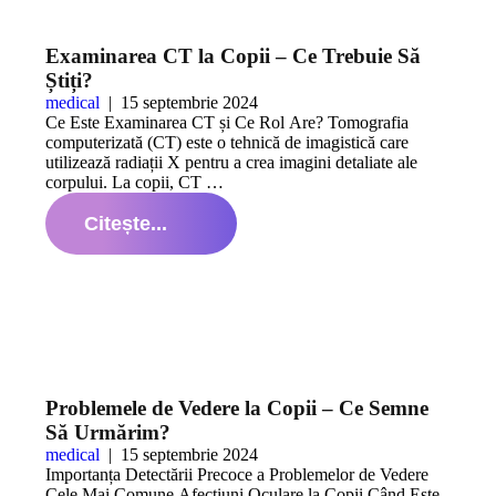
Examinarea CT la Copii – Ce Trebuie Să
Știți?
medical
|
15 septembrie 2024
Ce Este Examinarea CT și Ce Rol Are? Tomografia
computerizată (CT) este o tehnică de imagistică care
utilizează radiații X pentru a crea imagini detaliate ale
corpului. La copii, CT …
Citește...
Problemele de Vedere la Copii – Ce Semne
Să Urmărim?
medical
|
15 septembrie 2024
Importanța Detectării Precoce a Problemelor de Vedere
Cele Mai Comune Afecțiuni Oculare la Copii Când Este