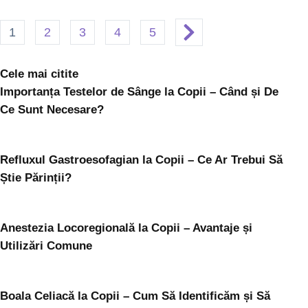
1
2
3
4
5
Cele mai citite
Importanța Testelor de Sânge la Copii – Când și De
Ce Sunt Necesare?
Refluxul Gastroesofagian la Copii – Ce Ar Trebui Să
Știe Părinții?
Anestezia Locoregională la Copii – Avantaje și
Utilizări Comune
Boala Celiacă la Copii – Cum Să Identificăm și Să