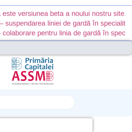
iunea beta a noului nostru site. Anumite fun
rea liniei de gardă în specialitatea Neuro
 pentru linia de gardă în specialitatea ne