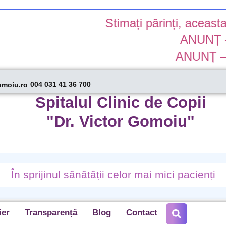
Stimați părinți, aceasta este vers
ANUNȚ – suspenda
ANUNȚ – colaborare
004 031 41 36 700
omoiu.ro
Spitalul Clinic de Copii
"Dr. Victor Gomoiu"
În sprijinul sănătății celor mai mici pacienți
ier
Transparență
Blog
Contact