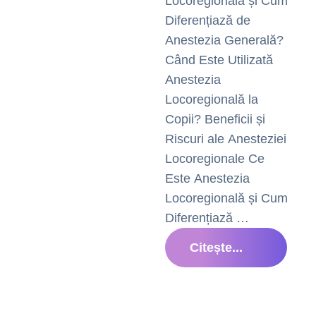
Locoregională și Cum
Diferențiază de
Anestezia Generală?
Când Este Utilizată
Anestezia
Locoregională la
Copii? Beneficii și
Riscuri ale Anesteziei
Locoregionale Ce
Este Anestezia
Locoregională și Cum
Diferențiază …
Citește...