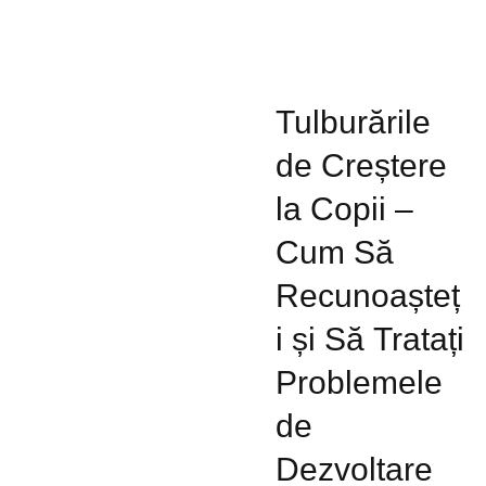
Tulburările
de Creștere
la Copii –
Cum Să
Recunoașteț
i și Să Tratați
Problemele
de
Dezvoltare