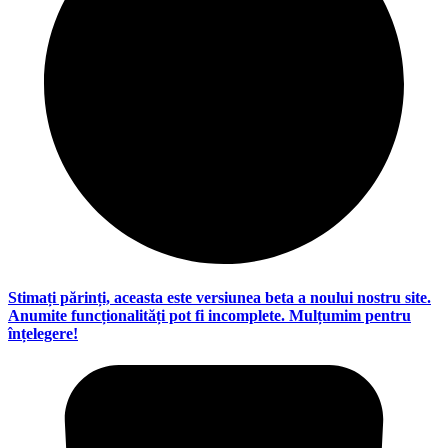
Stimați părinți, aceasta este versiunea beta a noului nostru site.
Anumite funcționalități pot fi incomplete. Mulțumim pentru
înțelegere!