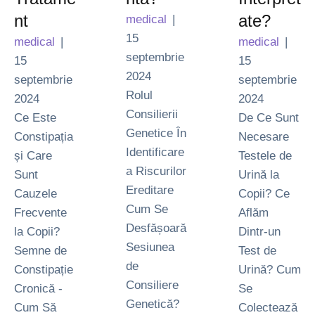
nt
ate?
medical
|
15 
medical
|
medical
|
septembrie 
15 
15 
2024
septembrie 
septembrie 
Rolul
2024
2024
Consilierii
Ce Este
De Ce Sunt
Genetice În
Constipația
Necesare
Identificare
și Care
Testele de
a Riscurilor
Sunt
Urină la
Ereditare
Cauzele
Copii? Ce
Cum Se
Frecvente
Aflăm
Desfășoară
la Copii?
Dintr-un
Sesiunea
Semne de
Test de
de
Constipație
Urină? Cum
Consiliere
Cronică -
Se
Genetică?
Cum Să
Colectează