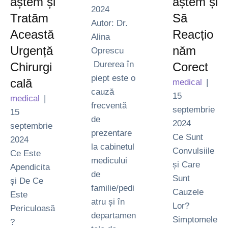
aștem și
aștem și
2024
Tratăm
Să
Autor: Dr.
Această
Reacțio
Alina
Urgență
năm
Oprescu
Durerea în
Chirurgi
Corect
piept este o
cală
medical
|
cauză
15 
medical
|
frecventă
septembrie 
15 
de
2024
septembrie 
prezentare
Ce Sunt
2024
la cabinetul
Convulsiile
Ce Este
medicului
și Care
Apendicita
de
Sunt
și De Ce
familie/pedi
Cauzele
Este
atru și în
Lor?
Periculoasă
departamen
Simptomele
?