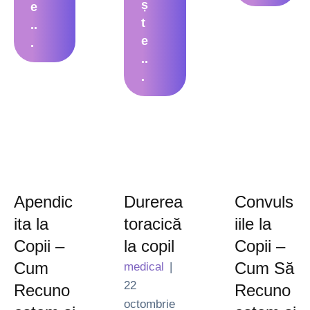
ș
e
t
..
e
.
..
.
Apendic
Durerea
Convuls
ita la
toracică
iile la
Copii –
la copil
Copii –
Cum
Cum Să
medical
|
22 
Recuno
Recuno
octombrie 