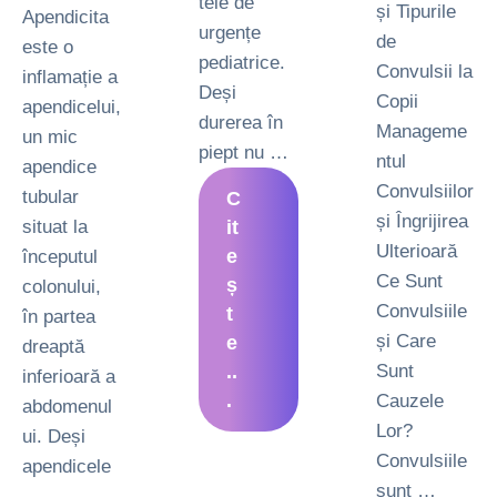
tele de
și Tipurile
Apendicita
urgențe
de
este o
pediatrice.
Convulsii la
inflamație a
Deși
Copii
apendicelui,
durerea în
Manageme
un mic
piept nu …
ntul
apendice
Convulsiilor
tubular
C
și Îngrijirea
situat la
it
Ulterioară
e
începutul
Ce Sunt
ș
colonului,
Convulsiile
t
în partea
și Care
e
dreaptă
..
Sunt
inferioară a
.
Cauzele
abdomenul
Lor?
ui. Deși
Convulsiile
apendicele
sunt …
…