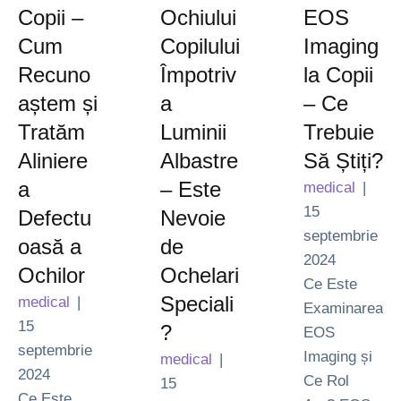
Copii –
Ochiului
EOS
Cum
Copilului
Imaging
Recuno
Împotriv
la Copii
aștem și
a
– Ce
Tratăm
Luminii
Trebuie
Aliniere
Albastre
Să Știți?
a
– Este
medical
|
15 
Defectu
Nevoie
septembrie 
oasă a
de
2024
Ochilor
Ochelari
Ce Este
Speciali
medical
|
Examinarea
15 
?
EOS
septembrie 
Imaging și
medical
|
2024
Ce Rol
15 
Ce Este