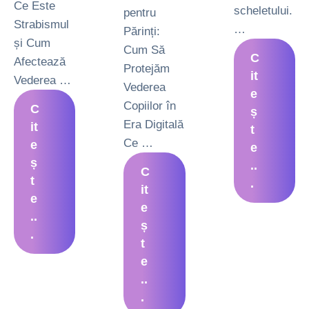
Ce Este
scheletului.
pentru
Strabismul
…
Părinți:
și Cum
Cum Să
C
Afectează
Protejăm
it
Vederea …
Vederea
e
Copiilor în
C
ș
Era Digitală
it
t
Ce …
e
e
ș
..
C
t
.
it
e
e
..
ș
.
t
e
..
.