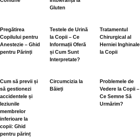
Comune
Intoleranța la
Gluten
Pregătirea
Testele de Urină
Tratamentul
Copilului pentru
la Copii – Ce
Chirurgical al
Anestezie – Ghid
Informații Oferă
Herniei Inghinale
pentru Părinți
și Cum Sunt
la Copii
Interpretate?
Cum să previi și
Circumcizia la
Problemele de
să gestionezi
Băieți
Vedere la Copii –
accidentele și
Ce Semne Să
leziunile
Urmărim?
membrelor
inferioare la
copii: Ghid
pentru părinț