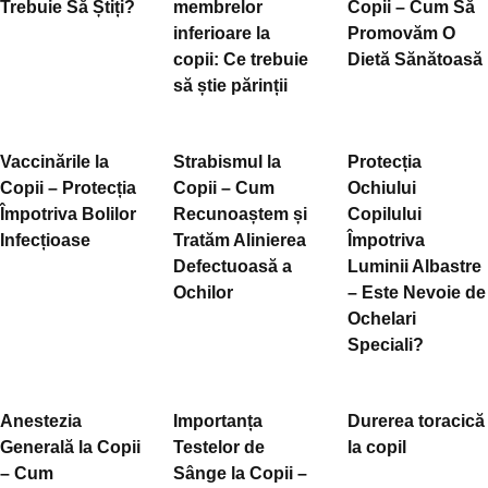
Trebuie Să Știți?
membrelor
Copii – Cum Să
inferioare la
Promovăm O
copii: Ce trebuie
Dietă Sănătoasă
să știe părinții
Vaccinările la
Strabismul la
Protecția
Copii – Protecția
Copii – Cum
Ochiului
Împotriva Bolilor
Recunoaștem și
Copilului
Infecțioase
Tratăm Alinierea
Împotriva
Defectuoasă a
Luminii Albastre
Ochilor
– Este Nevoie de
Ochelari
Speciali?
Anestezia
Importanța
Durerea toracică
Generală la Copii
Testelor de
la copil
– Cum
Sânge la Copii –