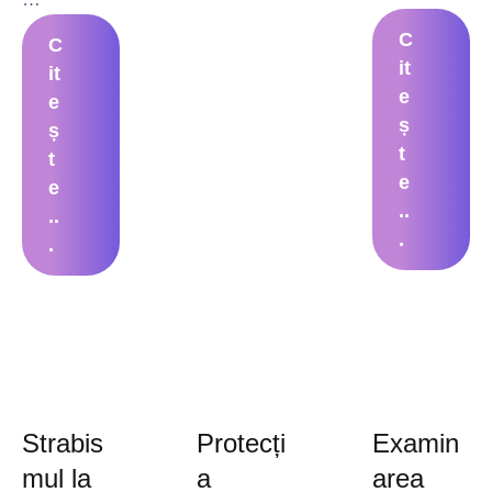
C
C
it
it
e
e
ș
ș
t
t
e
e
..
..
.
.
Strabis
Protecți
Examin
mul la
a
area