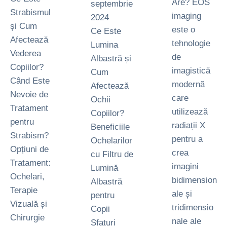
Are? EOS
septembrie 
Strabismul
imaging
2024
și Cum
este o
Ce Este
Afectează
tehnologie
Lumina
Vederea
de
Albastră și
Copiilor?
imagistică
Cum
Când Este
modernă
Afectează
Nevoie de
care
Ochii
Tratament
utilizează
Copiilor?
pentru
radiații X
Beneficiile
Strabism?
pentru a
Ochelarilor
Opțiuni de
crea
cu Filtru de
Tratament:
imagini
Lumină
Ochelari,
bidimension
Albastră
Terapie
ale și
pentru
Vizuală și
tridimensio
Copii
Chirurgie
nale ale
Sfaturi