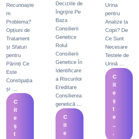
Deciziile de
Recunoaște
Urina
Îngrijire Pe
m
pentru
Baza
Problema?
Analize la
Consilierii
Opțiuni de
Copii? De
Genetice
Tratament
Ce Sunt
Rolul
și Sfaturi
Necesare
Consilierii
pentru
Testele de
Genetice În
Părinți Ce
Urină …
Identificare
Este
C
a Riscurilor
Constipația
it
Ereditare
și …
e
Consilierea
ș
C
genetică …
t
it
C
e
e
it
..
ș
e
.
t