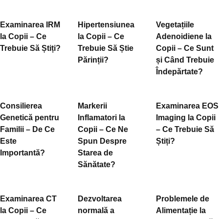
Examinarea IRM
Hipertensiunea
Vegetațiile
la Copii – Ce
la Copii – Ce
Adenoidiene la
Trebuie Să Știți?
Trebuie Să Știe
Copii – Ce Sunt
Părinții?
și Când Trebuie
Îndepărtate?
Consilierea
Markerii
Examinarea EOS
Genetică pentru
Inflamatori la
Imaging la Copii
Familii – De Ce
Copii – Ce Ne
– Ce Trebuie Să
Este
Spun Despre
Știți?
Importantă?
Starea de
Sănătate?
Examinarea CT
Dezvoltarea
Problemele de
la Copii – Ce
normală a
Alimentație la