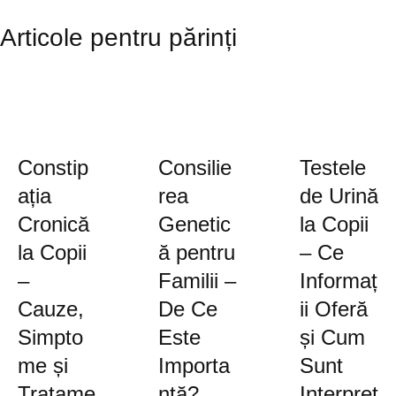
Articole pentru părinți
Constip
Consilie
Testele
ația
rea
de Urină
Cronică
Genetic
la Copii
la Copii
ă pentru
– Ce
–
Familii –
Informaț
Cauze,
De Ce
ii Oferă
Simpto
Este
și Cum
me și
Importa
Sunt
Tratame
ntă?
Interpret