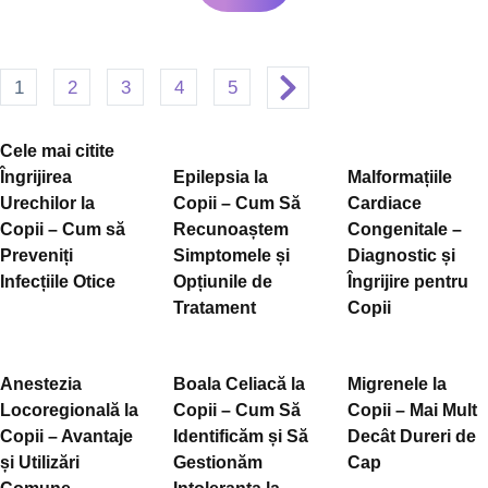
1
2
3
4
5
Cele mai citite
Îngrijirea
Epilepsia la
Malformațiile
Urechilor la
Copii – Cum Să
Cardiace
Copii – Cum să
Recunoaștem
Congenitale –
Preveniți
Simptomele și
Diagnostic și
Infecțiile Otice
Opțiunile de
Îngrijire pentru
Tratament
Copii
Anestezia
Boala Celiacă la
Migrenele la
Locoregională la
Copii – Cum Să
Copii – Mai Mult
Copii – Avantaje
Identificăm și Să
Decât Dureri de
și Utilizări
Gestionăm
Cap