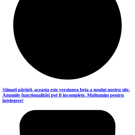
Stimați părinți, aceasta este versiunea beta a noului nostru site.
Anumite funcționalități pot fi incomplete. Mulțumim pentru
înțelegere!