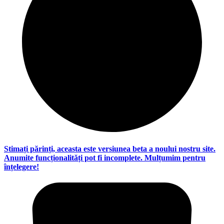
Stimați părinți, aceasta este versiunea beta a noului nostru site.
Anumite funcționalități pot fi incomplete. Mulțumim pentru
înțelegere!